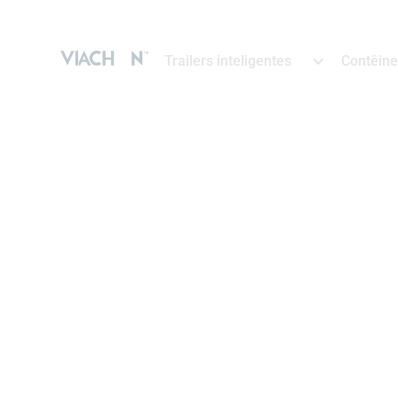
Trailers inteligentes
Contêine
Tome melhores de
frota análises —
só lugar
Aumente a eficiência, reduza os cu
inatividade conectando suas opera