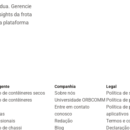
rdua. Gerencie
sights da frota
a plataforma
igente
Companhia
Legal
 de contêineres secos
Sobre nós
Política de
 de contêineres
Universidade ORBCOMM
Política de
Entre em contato
Política de
tas
conosco
aplicativos
ssionais
Redação
Termos e c
 de chassi
Blog
Declaração