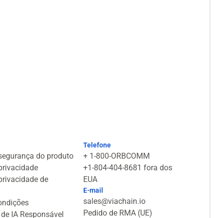
Telefone
 segurança do produto
+ 1-800-ORBCOMM
 privacidade
+1-804-404-8681 fora dos
 privacidade de
EUA
E-mail
sales@viachain.io
ondições
Pedido de RMA (UE)
 de IA Responsável