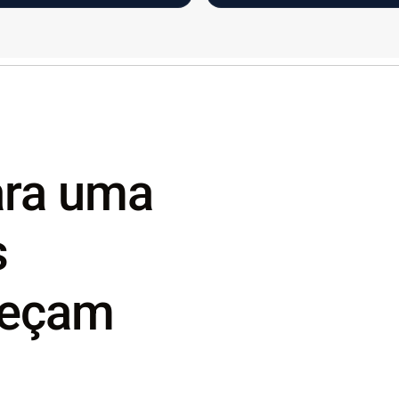
ara uma
s
meçam