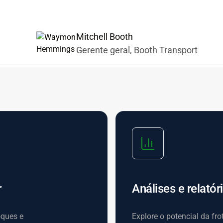
Mitchell Booth
Gerente geral, Booth Transport
r
Análises e relató
oques e
Explore o potencial da fro