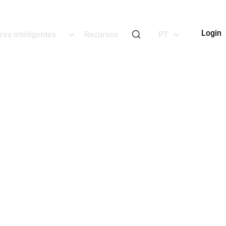
Login
res inteligentes
Recursos
PT
cisões com a
 tudo em um
stos e limite o tempo de
ções rodoviárias à