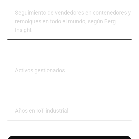
#1
Seguimiento de vendedores en contenedores y
remolques en todo el mundo, según Berg
Insight
+2 M
Activos gestionados
+30
Años en IoT industrial
La diferencia de VIACHAIN