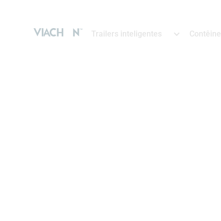
Trailers inteligentes
Contêine
Customer Story
A Continental E
continua uma t
tecnológica pio