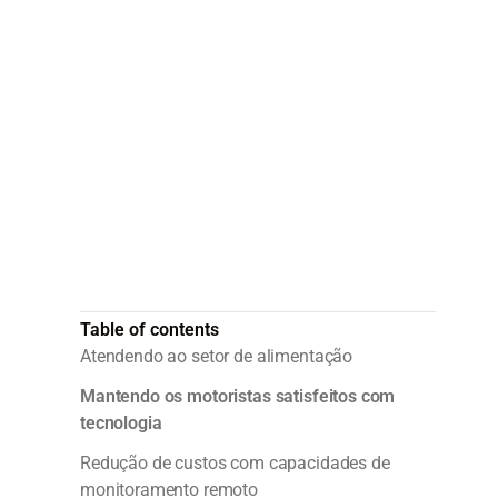
transporte rodo
Para a Continental Express, a comb
transporte rodoviário e tecnologi
impulsionado quatro décadas de s
Table of contents
Atendendo ao setor de alimentação
Mantendo os motoristas satisfeitos com
tecnologia
Redução de custos com capacidades de
monitoramento remoto