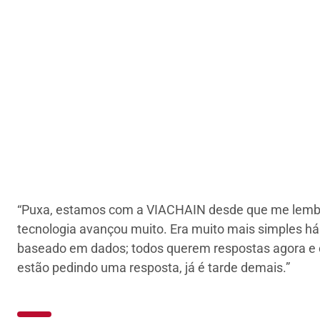
viário
inação perfeita de
a VIACHAIN tem
ucesso.
“Puxa, estamos com a VIACHAIN desde que me lembro”
tecnologia avançou muito. Era muito mais simples há
baseado em dados; todos querem respostas agora e 
estão pedindo uma resposta, já é tarde demais.”