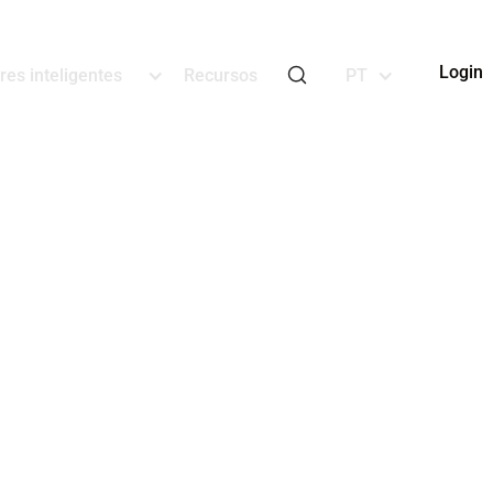
Login
res inteligentes
Recursos
PT
xpress
radição
neira em