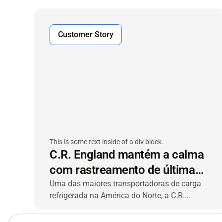
de reboques da VIACHAIN — integrada ao
software de despacho McLeod — para
melhorar a visibilidade da frota, otimizar as
Customer Story
operações e oferecer um melhor atendimento
ao cliente.
This is some text inside of a div block.
C.R. England mantém a calma
com rastreamento de última
geração
Uma das maiores transportadoras de carga
refrigerada na América do Norte, a C.R.
England, recorreu à VIACHAIN para uma
solução avançada de rastreamento e