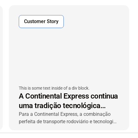
tacógrafos e instalação fácil
Customer Story
This is some text inside of a div block.
A Continental Express continua
uma tradição tecnológica
pioneira em transporte
Para a Continental Express, a combinação
perfeita de transporte rodoviário e tecnologia
rodoviário
VIACHAIN tem impulsionado quatro décadas
de sucesso.