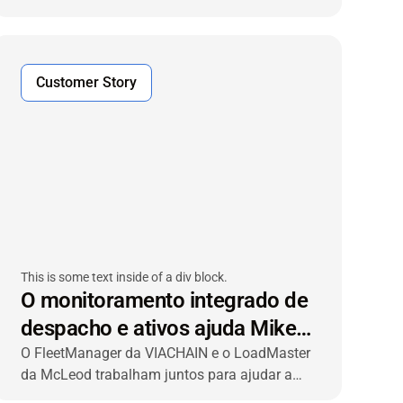
farmacêutico na Alemanha
Distribuição (BPD), a transmed Transport,
especialista em transporte farmacêutico,
recorreu à VIACHAIN para desenvolver um
sistema integrado para gestão e validação de
Customer Story
temperatura em tempo real de ponta a ponta
em todos os seus armazéns, centros de
distribuição (CDs) e frota de transporte.
This is some text inside of a div block.
O monitoramento integrado de
despacho e ativos ajuda Mike
Tamana a otimizar as
O FleetManager da VIACHAIN e o LoadMaster
da McLeod trabalham juntos para ajudar a
operações
Mike Tamana Trucking a obter ganhos de