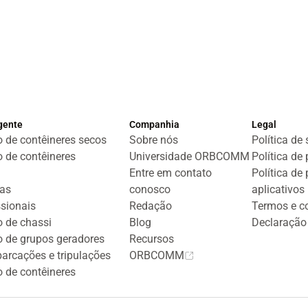
igente
Companhia
Legal
 de contêineres secos
Sobre nós
Política de
 de contêineres
Universidade ORBCOMM
Política de
Entre em contato
Política de
tas
conosco
aplicativos
ssionais
Redação
Termos e c
 de chassi
Blog
Declaração
 de grupos geradores
Recursos
arcações e tripulações
ORBCOMM
 de contêineres