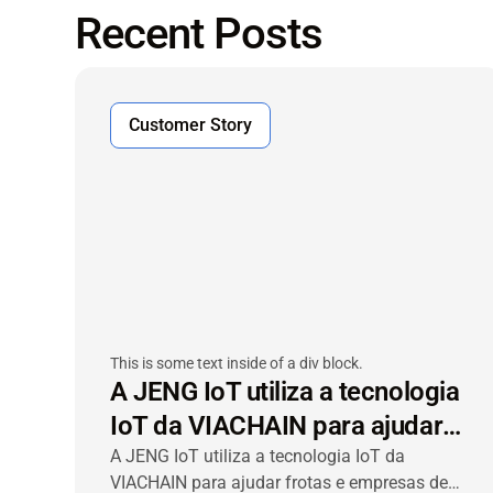
Recent Posts
Customer Story
This is some text inside of a div block.
A JENG IoT utiliza a tecnologia
IoT da VIACHAIN para ajudar
frotas e empresas de leasing a
A JENG IoT utiliza a tecnologia IoT da
VIACHAIN para ajudar frotas e empresas de