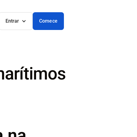
Entrar
Comece
arítimos
a na