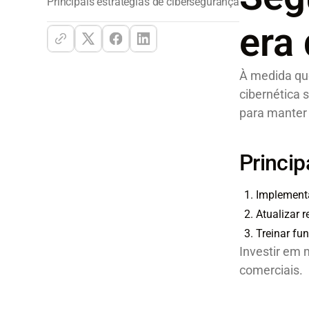
Principais estratégias de cibersegurança
era 
À medida que
cibernética 
para manter 
Princip
Implementa
Atualizar r
Treinar fu
Investir em 
comerciais.