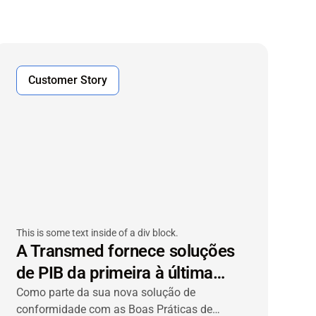
Customer Story
This is some text inside of a div block.
A Transmed fornece soluções
de PIB da primeira à última
milha para o transporte
Como parte da sua nova solução de
conformidade com as Boas Práticas de