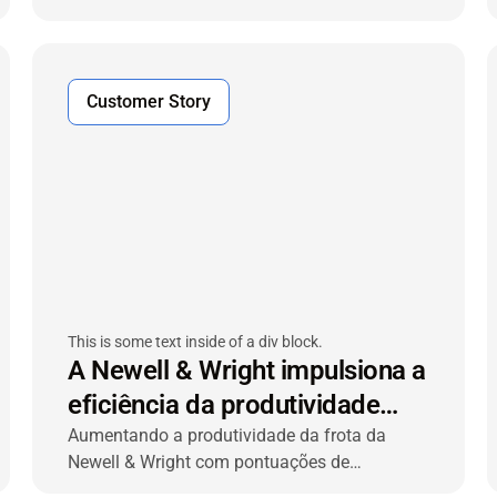
grande escala
Customer Story
This is some text inside of a div block.
A Newell & Wright impulsiona a
eficiência da produtividade
com a solução VIACHAIN
Aumentando a produtividade da frota da
Newell & Wright com pontuações de
desempenho do motorista, gestão de