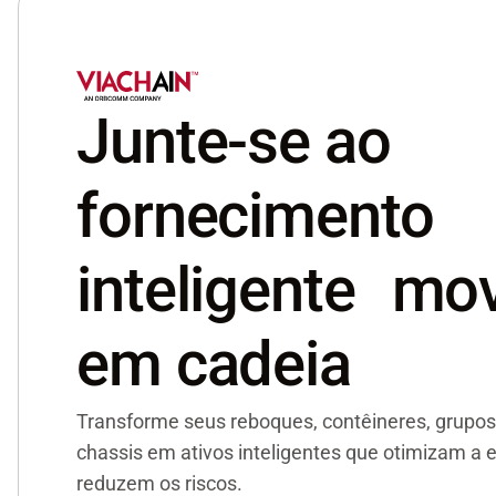
monitoramento de reboques frigoríficos de
ponta a ponta que ofereceu novas
funcionalidades e um rápido retorno sobre o
investimento.
Junte-se ao
fornecimento
inteligente mo
em cadeia
Transforme seus reboques, contêineres, grupos
chassis em ativos inteligentes que otimizam a e
reduzem os riscos.