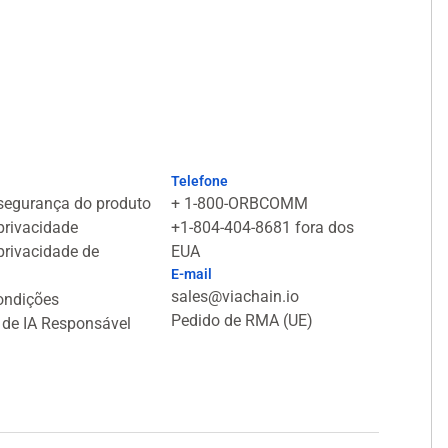
Telefone
 segurança do produto
+ 1-800-ORBCOMM
 privacidade
+1-804-404-8681 fora dos
 privacidade de
EUA
E-mail
sales@viachain.io
ondições
Pedido de RMA (UE)
 de IA Responsável