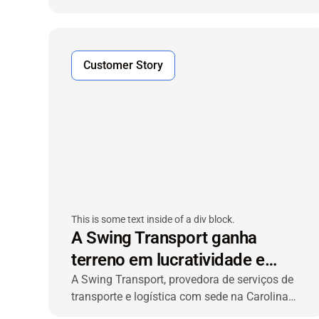
aumentar o valor da frota
leasing a aumentar o valor da frota e oferecer
visibilidade de ponta a ponta aos seus
clientes.
Customer Story
This is some text inside of a div block.
A Swing Transport ganha
terreno em lucratividade e
eficiência operacional com a
A Swing Transport, provedora de serviços de
transporte e logística com sede na Carolina
VIACHAIN
do Norte, adotou a solução de rastreamento