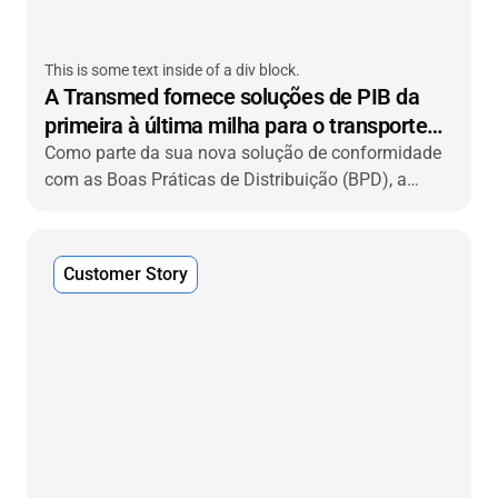
This is some text inside of a div block.
A Transmed fornece soluções de PIB da
primeira à última milha para o transporte
farmacêutico na Alemanha
Como parte da sua nova solução de conformidade
com as Boas Práticas de Distribuição (BPD), a
transmed Transport, especialista em transporte
farmacêutico, recorreu à VIACHAIN para
desenvolver um sistema integrado para gestão e
Customer Story
validação de temperatura em tempo real de ponta a
ponta em todos os seus armazéns, centros de
distribuição (CDs) e frota de transporte.