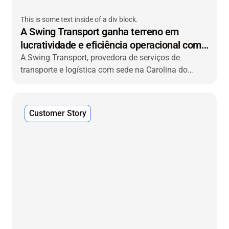
This is some text inside of a div block.
A Swing Transport ganha terreno em
lucratividade e eficiência operacional com
a VIACHAIN
A Swing Transport, provedora de serviços de
transporte e logística com sede na Carolina do
Norte, adotou a solução de rastreamento de
reboques da VIACHAIN — integrada ao software de
despacho McLeod — para melhorar a visibilidade
Customer Story
da frota, otimizar as operações e oferecer um
melhor atendimento ao cliente.