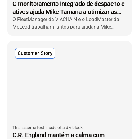
O monitoramento integrado de despacho e
ativos ajuda Mike Tamana a otimizar as
operações
O FleetManager da VIACHAIN e o LoadMaster da
McLeod trabalham juntos para ajudar a Mike
Tamana Trucking a obter ganhos de eficiência,
Customer Story
This is some text inside of a div block.
C.R. England mantém a calma com