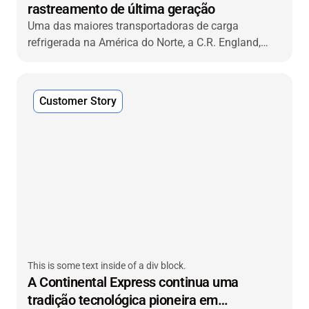
rastreamento de última geração
Uma das maiores transportadoras de carga
refrigerada na América do Norte, a C.R. England,
recorreu à VIACHAIN para uma solução avançada
de rastreamento e monitoramento de reboques
frigoríficos de ponta a ponta que ofereceu novas
Customer Story
funcionalidades e um rápido retorno sobre o
investimento.
This is some text inside of a div block.
A Continental Express continua uma
tradição tecnológica pioneira em