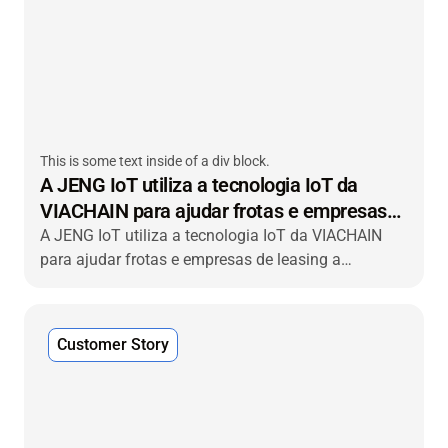
This is some text inside of a div block.
A JENG IoT utiliza a tecnologia IoT da
VIACHAIN para ajudar frotas e empresas
de leasing a aumentar o valor da frota
A JENG IoT utiliza a tecnologia IoT da VIACHAIN
para ajudar frotas e empresas de leasing a
aumentar o valor da frota e oferecer visibilidade de
ponta a ponta aos seus clientes.
Customer Story