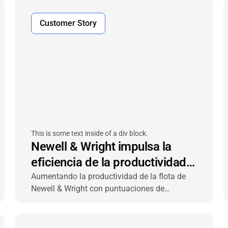
Customer Story
This is some text inside of a div block.
Newell & Wright impulsa la
eficiencia de la productividad
con la solución VIACHAIN
Aumentando la productividad de la flota de
Newell & Wright con puntuaciones de
rendimiento del conductor, gestión de
tacógrafos y fácil instalación