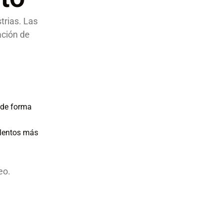
trias. Las
ción de
 de forma
alentos más
eo.