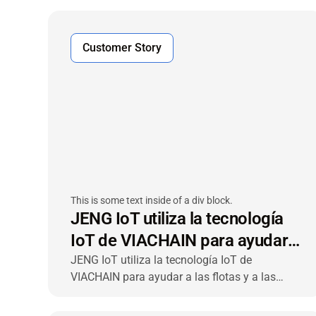
Customer Story
This is some text inside of a div block.
JENG IoT utiliza la tecnología
IoT de VIACHAIN para ayudar
a las flotas y a las empresas de
JENG IoT utiliza la tecnología IoT de
VIACHAIN para ayudar a las flotas y a las
leasing a aumentar el valor de
empresas de leasing a potenciar el valor de la
la flota
flota y ofrecer visibilidad de extremo a