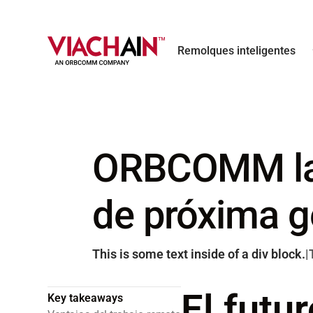
Remolques inteligentes
ORBCOMM lan
de próxima ge
This is some text inside of a div block.
|
El futu
Key takeaways