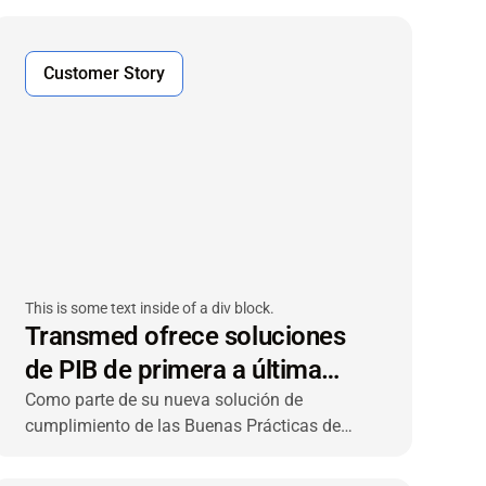
Customer Story
This is some text inside of a div block.
Transmed ofrece soluciones
de PIB de primera a última
milla para el transporte de
Como parte de su nueva solución de
cumplimiento de las Buenas Prácticas de
productos farmacéuticos en
Distribución (BPD), el especialista en
Alemania
transporte farmacéutico transmed Transport