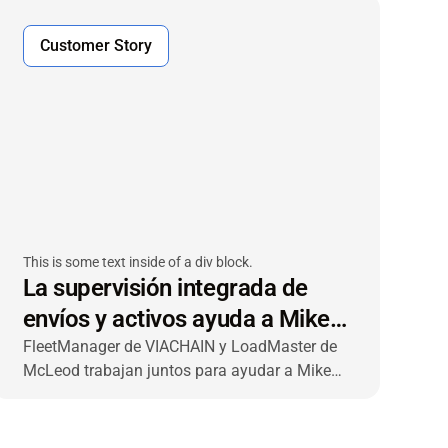
recurrió a VIACHAIN para desarrollar un
sistema integrado de gestión y validación de
Customer Story
la temperatura en tiempo real de extremo a
extremo en sus almacenes, centros de
distribución (CD) y flota de transporte.
This is some text inside of a div block.
La supervisión integrada de
envíos y activos ayuda a Mike
Tamana a optimizar las
FleetManager de VIACHAIN y LoadMaster de
McLeod trabajan juntos para ayudar a Mike
operaciones
Tamana Trucking a lograr mejoras en la
eficiencia,