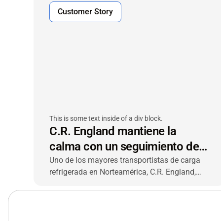
McLeod— para mejorar la visibilidad de la
Customer Story
flota, optimizar las operaciones y ofrecer un
mejor servicio al cliente.
This is some text inside of a div block.
C.R. England mantiene la
calma con un seguimiento de
última generación
Uno de los mayores transportistas de carga
refrigerada en Norteamérica, C.R. England,
recurrió a VIACHAIN para una solución
avanzada de seguimiento y monitoreo de
unidades refrigeradas de extremo a extremo
que ofreció nuevas capacidades y un rápido