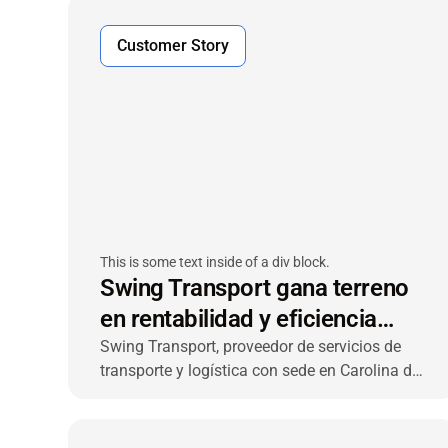
extremo a sus clientes.
Customer Story
This is some text inside of a div block.
Swing Transport gana terreno
en rentabilidad y eficiencia
operativa con VIACHAIN
Swing Transport, proveedor de servicios de
transporte y logística con sede en Carolina del
Norte, ha adoptado la solución de
seguimiento de remolques de VIACHAIN —
integrada con el software de despacho