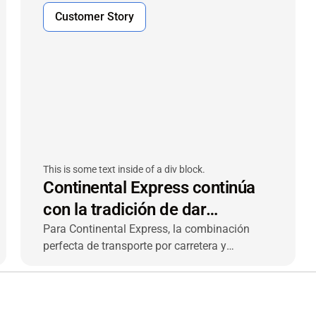
Customer Story
This is some text inside of a div block.
Continental Express continúa
con la tradición de dar
prioridad a la tecnología en el
Para Continental Express, la combinación
perfecta de transporte por carretera y
transporte por carretera
tecnología VIACHAIN ha impulsado cuatro
décadas de éxito.