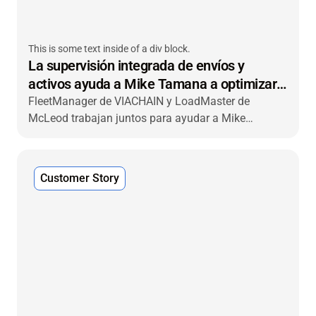
This is some text inside of a div block.
La supervisión integrada de envíos y
activos ayuda a Mike Tamana a optimizar
las operaciones
FleetManager de VIACHAIN y LoadMaster de
McLeod trabajan juntos para ayudar a Mike
Tamana Trucking a lograr mejoras en la eficiencia,
Customer Story