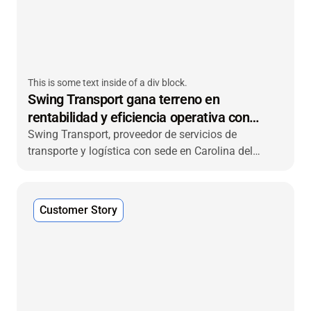
This is some text inside of a div block.
Swing Transport gana terreno en
rentabilidad y eficiencia operativa con
VIACHAIN
Swing Transport, proveedor de servicios de
transporte y logística con sede en Carolina del
Norte, ha adoptado la solución de seguimiento de
remolques de VIACHAIN —integrada con el software
de despacho McLeod— para mejorar la visibilidad
Customer Story
de la flota, optimizar las operaciones y ofrecer un
mejor servicio al cliente.