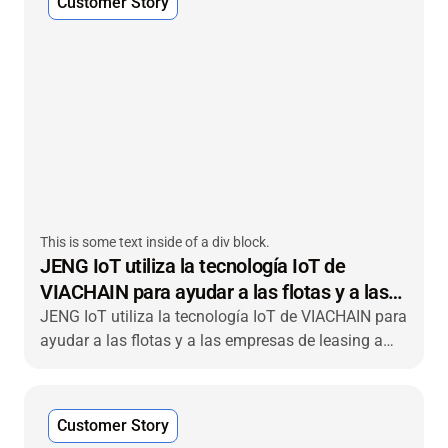
Customer Story
This is some text inside of a div block.
JENG IoT utiliza la tecnología IoT de
VIACHAIN para ayudar a las flotas y a las
empresas de leasing a aumentar el valor de
JENG IoT utiliza la tecnología IoT de VIACHAIN para
ayudar a las flotas y a las empresas de leasing a
la flota
potenciar el valor de la flota y ofrecer visibilidad de
extremo a extremo a sus clientes.
Customer Story