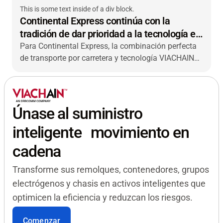
This is some text inside of a div block.
Continental Express continúa con la
tradición de dar prioridad a la tecnología en
el transporte por carretera
Para Continental Express, la combinación perfecta
de transporte por carretera y tecnología VIACHAIN
ha impulsado cuatro décadas de éxito.
Únase al suministro
inteligente movimiento en
cadena
Transforme sus remolques, contenedores, grupos
electrógenos y chasis en activos inteligentes que
optimicen la eficiencia y reduzcan los riesgos.
Comenzar