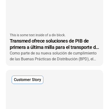
This is some text inside of a div block.
Transmed ofrece soluciones de PIB de
primera a última milla para el transporte de
productos farmacéuticos en Alemania
Como parte de su nueva solución de cumplimiento
de las Buenas Prácticas de Distribución (BPD), el
especialista en transporte farmacéutico transmed
Transport recurrió a VIACHAIN para desarrollar un
sistema integrado de gestión y validación de la
Customer Story
temperatura en tiempo real de extremo a extremo en
sus almacenes, centros de distribución (CD) y flota
de transporte.